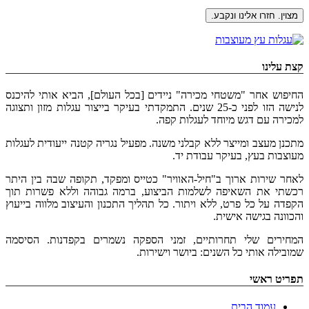
קצת עלינו
החיפוש אחר "משטחי מכירה" ניידים [בכל העולם], הביא אותי להיכנס
לנישה הזו לפני כ-25 שנים. התמקדתי בעיקר בייצור עגלות מזון ותצוגה
למכירה עם דגש מיוחד לעגלות קפה.
מתכנן מעצב ומייצר ללא קבלני משנה. מפעיל נגריה קטנה ייעודית לעגלות
מעוצבות בעץ, בעיקר עבודת יד.
לאחר שירות ארוך ב"חיל-האוויר" כטייס ומפקד, תקופה שבה בין היתר
רכשתי את השאיפה לשלמות הביצוע, ברמה גבוהה וללא פשרות תוך
הקפדה על כל פרט, ללא ויתור. כל תהליך התכנון והעיצוב מלווה בייעוץ
והכוונה בגישה אישית.
המחירים שלי תחרותיים, זמני הספקה נשמרים בקפדנות. הסיסמה
שמובילה אותי כל השנים: ביושר וישירות.
תפריט ראשי
עמוד הבית