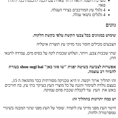
מערכת חשמל ותאורה חד פאזית עם הכנה להכנסת כבל לתלת
פאזי.
4 גלגלי עץ המורכבים בצידי העגלה.
4 גלגלים נושאי עגלה.
גוונים
שימוש במגוונים בכל צבעי הקשת עלפי בקשת הלקוח.
הצבעים מכילים חומר נוגד מזיקי עץ תוצרת איטליה
שתי שכבות צבע, ויותר, ושלוש שכבות לקה על בסיס מים, עמידה לתנאי
חוץ.
אפשרות לצביעה בשיטה יפנית "שו סוגי באן" shou sugi bai בעזרת
להביור רב עוצמה.
זהו תהליך ארוך וקשה. זו היא טכניקה מסורתית כבר מהמאה ה 15,
בעצם נולדה לשימור והגנה על כל מוצרי העץ בעיקר בתי עץ, בה חורכים
באש את העץ עד לקבלת שכבת פחם עמוקה.
יש כמה יתרונות בתהליך זה:
חיטוי העץ מפני מזיקי עץ לתמיד. שומר על העץ מפני שינוי המבנה בשינויי
טמפרטורה ולחות.