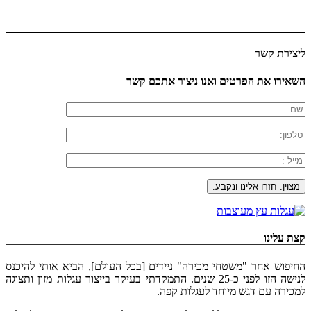
ליצירת קשר
השאירו את הפרטים ואנו ניצור אתכם קשר
קצת עלינו
החיפוש אחר "משטחי מכירה" ניידים [בכל העולם], הביא אותי להיכנס
לנישה הזו לפני כ-25 שנים. התמקדתי בעיקר בייצור עגלות מזון ותצוגה
למכירה עם דגש מיוחד לעגלות קפה.