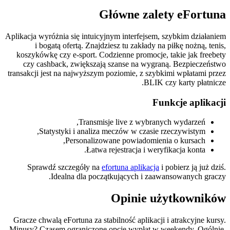
Główne zalety eFortuna
Aplikacja wyróżnia się intuicyjnym interfejsem, szybkim działaniem
i bogatą ofertą. Znajdziesz tu zakłady na piłkę nożną, tenis,
koszykówkę czy e-sport. Codzienne promocje, takie jak freebety
czy cashback, zwiększają szanse na wygraną. Bezpieczeństwo
transakcji jest na najwyższym poziomie, z szybkimi wpłatami przez
BLIK czy karty płatnicze.
Funkcje aplikacji
Transmisje live z wybranych wydarzeń,
Statystyki i analiza meczów w czasie rzeczywistym,
Personalizowane powiadomienia o kursach,
Łatwa rejestracja i weryfikacja konta.
Sprawdź szczegóły na
efortuna aplikacja
i pobierz ją już dziś.
Idealna dla początkujących i zaawansowanych graczy.
Opinie użytkowników
Gracze chwalą eFortuna za stabilność aplikacji i atrakcyjne kursy.
Minusy? Czasem ograniczone opcje wypłat w weekendy. Ogólnie,