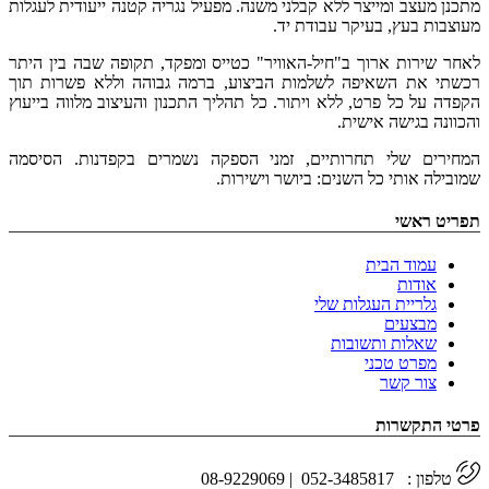
מתכנן מעצב ומייצר ללא קבלני משנה. מפעיל נגריה קטנה ייעודית לעגלות
מעוצבות בעץ, בעיקר עבודת יד.
לאחר שירות ארוך ב"חיל-האוויר" כטייס ומפקד, תקופה שבה בין היתר
רכשתי את השאיפה לשלמות הביצוע, ברמה גבוהה וללא פשרות תוך
הקפדה על כל פרט, ללא ויתור. כל תהליך התכנון והעיצוב מלווה בייעוץ
והכוונה בגישה אישית.
המחירים שלי תחרותיים, זמני הספקה נשמרים בקפדנות. הסיסמה
שמובילה אותי כל השנים: ביושר וישירות.
תפריט ראשי
עמוד הבית
אודות
גלריית העגלות שלי
מבצעים
שאלות ותשובות
מפרט טכני
צור קשר
פרטי התקשרות
טלפון : 052-3485817 | 08-9229069