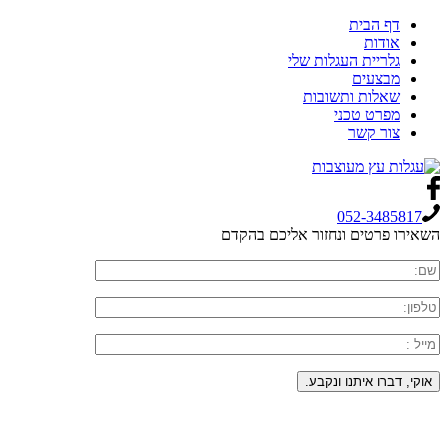
דף הבית
אודות
גלריית העגלות שלי
מבצעים
שאלות ותשובות
מפרט טכני
צור קשר
052-3485817
השאירו פרטים ונחזור אליכם בהקדם